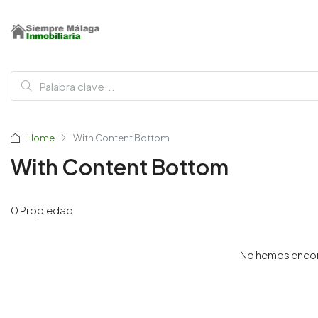
Home
With Content Bottom
With Content Bottom
0 Propiedad
No hemos encon