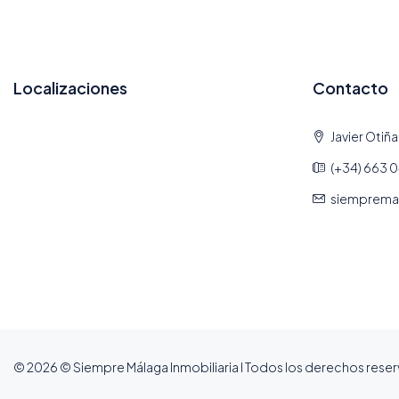
Localizaciones
Contacto
Javier Otiñ
(+34) 663 0
siemprema
© 2026 © Siempre Málaga Inmobiliaria I Todos los derechos reser