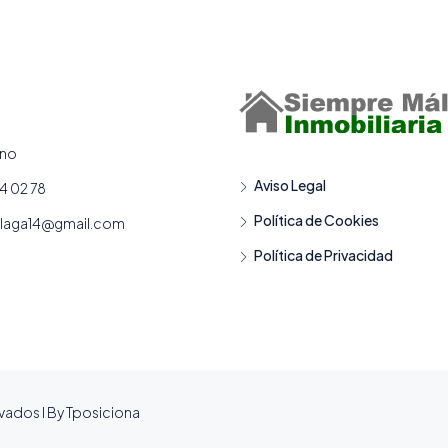
ano
Aviso Legal
4 02 78
Política de Cookies
laga14@gmail.com
Política de Privacidad
vados I By Tposiciona