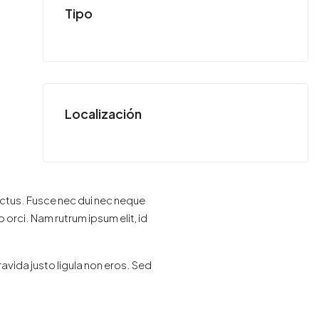
Tipo
Localización
 lectus. Fusce nec dui nec neque
 orci. Nam rutrum ipsum elit, id
avida justo ligula non eros. Sed