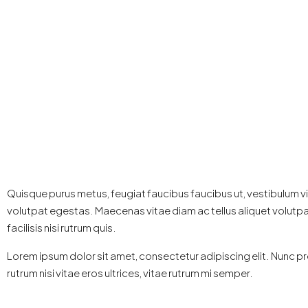
Quisque purus metus, feugiat faucibus faucibus ut, vestibulum vitae
volutpat egestas. Maecenas vitae diam ac tellus aliquet volutpat e
facilisis nisi rutrum quis.
Lorem ipsum dolor sit amet, consectetur adipiscing elit. Nunc pre
rutrum nisi vitae eros ultrices, vitae rutrum mi semper.