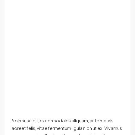
Proin suscipit, ex non sodales aliquam, ante mauris
laoreet felis, vitae fermentum ligula nibh ut ex. Vivamus