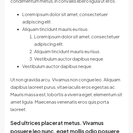
condimentum metus, in convallis libero ligula ut eros.
Lorem ipsum dolor sit amet, consectetuer
adipiscing elit.
Aliquam tincidunt mauris eu risus.
Lorem ipsum dolor sit amet, consectetuer
adipiscing elit.
Aliquam tincidunt mauris eu risus.
Vestibulum auctor dapibus neque.
Vestibulum auctor dapibus neque.
Ut non gravida arcu. Vivamus non congue leo. Aliquam
dapibus laoreet purus, vitae iaculis eros egestas ac.
Mauris massa est, lobortis a viverra eget, elementum sit
amet ligula. Maecenas venenatis eros quis porta
laoreet.
Sed ultrices placerat metus. Vivamus
posuere leo nunc, eget mollis odio posuere