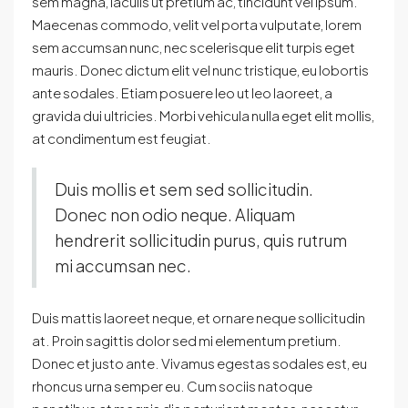
sem magna, iaculis ut pretium ac, tincidunt vel ipsum.
Maecenas commodo, velit vel porta vulputate, lorem
sem accumsan nunc, nec scelerisque elit turpis eget
mauris. Donec dictum elit vel nunc tristique, eu lobortis
ante sodales. Etiam posuere leo ut leo laoreet, a
gravida dui ultricies. Morbi vehicula nulla eget elit mollis,
at condimentum est feugiat.
Duis mollis et sem sed sollicitudin.
Donec non odio neque. Aliquam
hendrerit sollicitudin purus, quis rutrum
mi accumsan nec.
Duis mattis laoreet neque, et ornare neque sollicitudin
at. Proin sagittis dolor sed mi elementum pretium.
Donec et justo ante. Vivamus egestas sodales est, eu
rhoncus urna semper eu. Cum sociis natoque