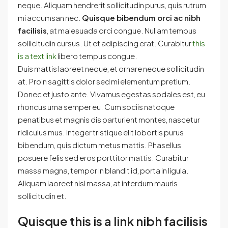
neque. Aliquam hendrerit sollicitudin purus, quis rutrum
mi accumsan nec.
Quisque bibendum orci ac nibh
facilisis
, at malesuada orci congue. Nullam tempus
sollicitudin cursus. Ut et adipiscing erat. Curabitur
this
is a text link
libero tempus congue.
Duis mattis laoreet neque, et ornare neque sollicitudin
at. Proin sagittis dolor sed mi elementum pretium.
Donec et justo ante. Vivamus egestas sodales est, eu
rhoncus urna semper eu. Cum sociis natoque
penatibus et magnis dis parturient montes, nascetur
ridiculus mus. Integer tristique elit lobortis purus
bibendum, quis dictum metus mattis. Phasellus
posuere felis sed eros porttitor mattis. Curabitur
massa magna, tempor in blandit id, porta in ligula.
Aliquam laoreet nisl massa, at interdum mauris
sollicitudin et.
Quisque this is a link nibh facilisis