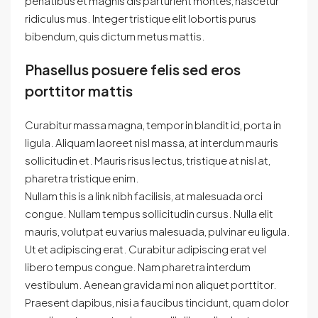
penatibus et magnis dis parturient montes, nascetur
ridiculus mus. Integer tristique elit lobortis purus
bibendum, quis dictum metus mattis.
Phasellus posuere felis sed eros
porttitor mattis
Curabitur massa magna, tempor in blandit id, porta in
ligula. Aliquam laoreet nisl massa, at interdum mauris
sollicitudin et. Mauris risus lectus, tristique at nisl at,
pharetra tristique enim.
Nullam this is a link nibh facilisis, at malesuada orci
congue. Nullam tempus sollicitudin cursus. Nulla elit
mauris, volutpat eu varius malesuada, pulvinar eu ligula.
Ut et adipiscing erat. Curabitur adipiscing erat vel
libero tempus congue. Nam pharetra interdum
vestibulum. Aenean gravida mi non aliquet porttitor.
Praesent dapibus, nisi a faucibus tincidunt, quam dolor