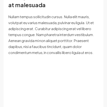
at malesuada
Nullam tempus sollicitudin cursus. Nulla elit mauris,
volutpat eu varius malesuada, pulvinar eu ligula. Ut et
adipiscing erat. Curabitur adipiscing erat vel libero
tempus congue. Nam pharetra interdum vestibulum.
Aenean gravida mi non aliquet porttitor. Praesent
dapibus, nisi a faucibus tincidunt, quam dolor
condimentum metus, in convallis libero ligula ut eros.