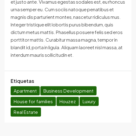
et justo ante. Vivamus egestas sodales est, eu rhoncus
urna semper eu. Cum sociis natoque penatibus et
magnis dis parturient montes, nascetur ridiculus mus.
Integer tristique elit lobortis purus bibendum, quis
dictum metus mattis. Phasellus posuere felis sed eros
porttitor mattis. Curabitur massa magna, tempor in
blandit id, porta in ligula. Aliquam laoreet nisl massa, at
interdum mauris sollicitudin et.
Etiquetas
Apartment
Business Development
House for families
Houzez
Luxury
Real Estate