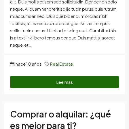
elit. Duis mollis et sem sed sollicitudin. Donec non odio
neque. Aliquam hendrerit sollicitudin purus, quis rutrum
mi accumsan nec. Quisque bibendum orci ac nibh
facilisis, at malesuada orci congue. Nullam tempus
sollicitudin cursus. Ut et adipiscing erat. Curabitur this
is a text link libero tempus congue.Duis mattis laoreet
neque, et...
hace 10 años
Real Estate
Lee mas
Comprar o alquilar: ¿qué
es mejor para ti?