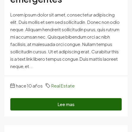
Lorem ipsum dolor sit amet, consectetur adipiscing
elit. Duis mollis et sem sed sollicitudin. Donec non odio
neque. Aliquam hendrerit sollicitudin purus, quis rutrum
mi accumsan nec. Quisque bibendum orci ac nibh
facilisis, at malesuada orci congue. Nullam tempus
sollicitudin cursus. Ut et adipiscing erat. Curabitur this
is a text link libero tempus congue.Duis mattis laoreet
neque, et...
hace 10 años
Real Estate
Lee mas