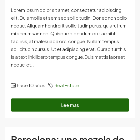
Lorem ipsum dolor sit amet, consectetur adipiscing
elit. Duis mollis et sem sed sollicitudin. Donec non odio
neque. Aliquam hendrerit sollicitudin purus, quis rutrum
mi accumsan nec. Quisque bibendum orci ac nibh
facilisis, at malesuada orci congue. Nullam tempus
sollicitudin cursus. Ut et adipiscing erat. Curabitur this
is a text link libero tempus congue.Duis mattis laoreet
neque, et...
hace 10 años
Real Estate
Lee mas
Barcelona: una mezcla de