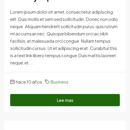
Lorem ipsum dolor sit amet, consectetur adipiscing
elit. Duis mollis et sem sed sollicitudin. Donec non odio
neque. Aliquam hendrerit sollicitudin purus, quis rutrum
mi accumsan nec. Quisque bibendum orci ac nibh
facilisis, at malesuada orci congue. Nullam tempus
sollicitudin cursus. Ut et adipiscing erat. Curabitur this
is a text link libero tempus congue.Duis mattis laoreet
neque, et...
hace 10 años
Business
Lee mas