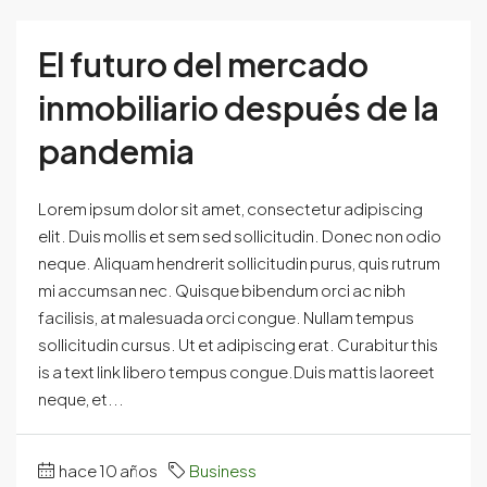
El futuro del mercado
inmobiliario después de la
pandemia
Lorem ipsum dolor sit amet, consectetur adipiscing
elit. Duis mollis et sem sed sollicitudin. Donec non odio
neque. Aliquam hendrerit sollicitudin purus, quis rutrum
mi accumsan nec. Quisque bibendum orci ac nibh
facilisis, at malesuada orci congue. Nullam tempus
sollicitudin cursus. Ut et adipiscing erat. Curabitur this
is a text link libero tempus congue.Duis mattis laoreet
neque, et...
hace 10 años
Business