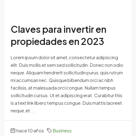
Claves para invertir en
propiedades en 2023
Lorem ipsum dolor sit amet, consectetur adipiscing
elit. Duis mollis et sem sed sollicitudin. Donec non odio
neque. Aliquam hendrerit sollicitudin purus, quis rutrum
mi accumsan nec. Quisque bibendum orci ac nibh
facilisis, at malesuada orci congue. Nullam tempus
sollicitudin cursus. Ut et adipiscing erat. Curabitur this
is a text link libero tempus congue. Duis mattis laoreet
neque, et...
hace 10 años
Business