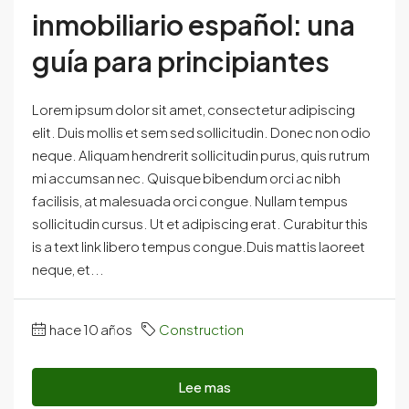
inmobiliario español: una
guía para principiantes
Lorem ipsum dolor sit amet, consectetur adipiscing
elit. Duis mollis et sem sed sollicitudin. Donec non odio
neque. Aliquam hendrerit sollicitudin purus, quis rutrum
mi accumsan nec. Quisque bibendum orci ac nibh
facilisis, at malesuada orci congue. Nullam tempus
sollicitudin cursus. Ut et adipiscing erat. Curabitur this
is a text link libero tempus congue.Duis mattis laoreet
neque, et...
hace 10 años
Construction
Lee mas