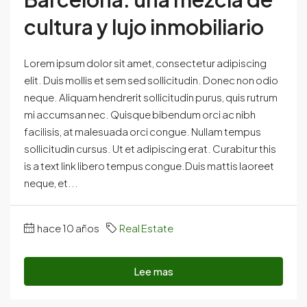
cultura y lujo inmobiliario
Lorem ipsum dolor sit amet, consectetur adipiscing
elit. Duis mollis et sem sed sollicitudin. Donec non odio
neque. Aliquam hendrerit sollicitudin purus, quis rutrum
mi accumsan nec. Quisque bibendum orci ac nibh
facilisis, at malesuada orci congue. Nullam tempus
sollicitudin cursus. Ut et adipiscing erat. Curabitur this
is a text link libero tempus congue.Duis mattis laoreet
neque, et...
hace 10 años
Real Estate
Lee mas