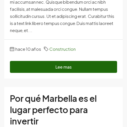
mi accumsan nec. Quisque bibendum orci ac nibh
facilisis, at malesuada orci congue. Nullam tempus
sollicitudin cursus. Ut et adipiscing erat. Curabitur this
is a text link libero tempus congue.Duis mattis laoreet
neque, et...
hace 10 años
Construction
Lee mas
Por qué Marbella es el
lugar perfecto para
invertir