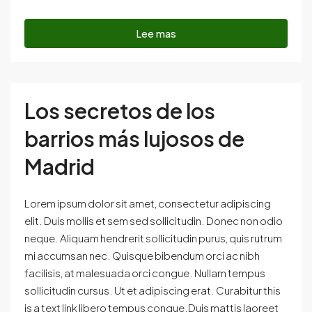
Lee mas
Los secretos de los
barrios más lujosos de
Madrid
Lorem ipsum dolor sit amet, consectetur adipiscing
elit. Duis mollis et sem sed sollicitudin. Donec non odio
neque. Aliquam hendrerit sollicitudin purus, quis rutrum
mi accumsan nec. Quisque bibendum orci ac nibh
facilisis, at malesuada orci congue. Nullam tempus
sollicitudin cursus. Ut et adipiscing erat. Curabitur this
is a text link libero tempus congue.Duis mattis laoreet